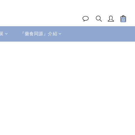
展
『藥食同源』介紹