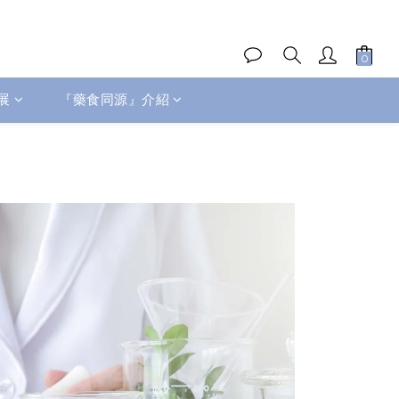
展
『藥食同源』介紹