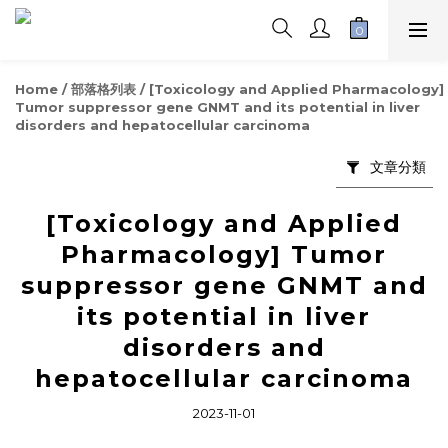
Home
/
部落格列表
/
[Toxicology and Applied Pharmacology]
Tumor suppressor gene GNMT and its potential in liver
disorders and hepatocellular carcinoma
文章分類
[Toxicology and Applied
Pharmacology] Tumor
suppressor gene GNMT and
its potential in liver
disorders and
hepatocellular carcinoma
2023-11-01